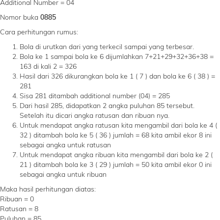
Additional Number = 04
Nomor buka
0885
Cara perhitungan rumus:
Bola di urutkan dari yang terkecil sampai yang terbesar.
Bola ke 1 sampai bola ke 6 dijumlahkan 7+21+29+32+36+38 =
163 di kali 2 = 326
Hasil dari 326 dikurangkan bola ke 1 ( 7 ) dan bola ke 6 ( 38 ) =
281
Sisa 281 ditambah additional number (04) = 285
Dari hasil 285, didapatkan 2 angka puluhan 85 tersebut.
Setelah itu dicari angka ratusan dan ribuan nya.
Untuk mendapat angka ratusan kita mengambil dari bola ke 4 (
32 ) ditambah bola ke 5 ( 36 ) jumlah = 68 kita ambil ekor 8 ini
sebagai angka untuk ratusan
Untuk mendapat angka ribuan kita mengambil dari bola ke 2 (
21 ) ditambah bola ke 3 ( 29 ) jumlah = 50 kita ambil ekor 0 ini
sebagai angka untuk ribuan
Maka hasil perhitungan diatas:
Ribuan = 0
Ratusan = 8
Puluhan = 85