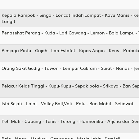
Kepala Rampok - Singa - Loncat Indah,Lompat - Kayu Manis - Ker
Langit
Penasehat Perang - Kuda - Lari Gawang - Lemon - Bola Lampu -
Penjaga Pintu - Gajah - Lari Estafet - Kipas Angin - Keris - Prabu
Orang Sakit Gudig - Tawon - Lempar Cakram - Surat - Nanas - 
Pelacur Kelas Tinggi - Kupu-Kupu - Sepak bola - Srikaya - Ban S
Istri Sejati - Lalat - Volley Ball,Voli - Palu - Ban Mobil - Setiawati
Peti Mati - Capung - Tenis - Terong - Harmonika - Arjuna dan S
Raja - Naga - Hockey - Ganggang - Mesin Jahit - Samiaji