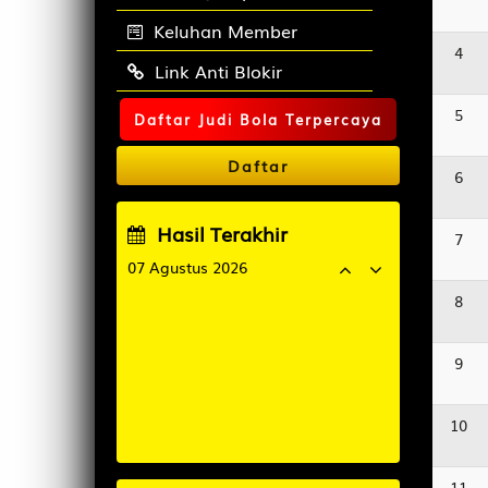
Keluhan Member
4
Link Anti Blokir
5
Daftar Judi Bola Terpercaya
Daftar
6
Hasil Terakhir
7
07 Agustus 2026
8
DANANG2
8
2
1
8
HAMBURG2
4
3
9
0
9
CAMBODIA
4
3
7
2
10
CAIRO
6
1
1
3
11