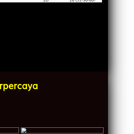
40)
Dewi Supraba
2D
27 (19-61-06-
11)
2D
32 (03-60-18-
10)
2D
34 (36-73-89-
23)
bat - Sayempraba
2D
36 (34-83-87-
33)
rpercaya
- Truk - Gareng
2D
37 (38-59-83-
09)
2D
40 (43-76-78-
26)
Untari
2D
38 (37-67-84-
17)