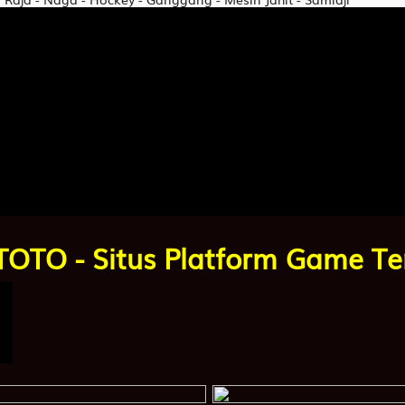
Wanita Cantik - Kura-Kura - Bola Sodok - Sabun Bubuk - Otak - 
Ahli Nujum - Ular - Yudo - Kamar Mandi - Tali - Abiyasa
Orang Buta - Rusa - Silat - Jamu - Paru-Paru - Destarata
Pendeta Wanita - Musang - Balap Sepeda - Manggis - Rumah O
OTO - Situs Platform Game Te
Orang Bongkok - Ikan Gabus - Balap Mobil - Anggur - B.H,BH,Bra 
Penolong - Gelatik - Golf - Tang - Peci - Widura
Putri Raja - Cendrawasih - Balap Sepeda Motor - Engsel - Drum - 