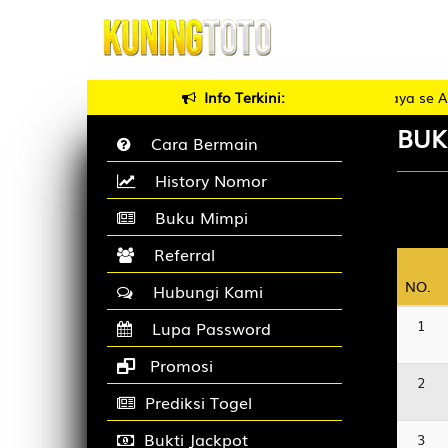
 di KuningToto Situs Toto 4D Online Terpercaya se Asia, lebih 
Info Terkini:
BUK
Cara Bermain
History Nomor
Buku Mimpi
Referral
NO.
NO.
Hubungi Kami
1
Lupa Password
Promosi
2
Prediksi Togel
Bukti Jackpot
3