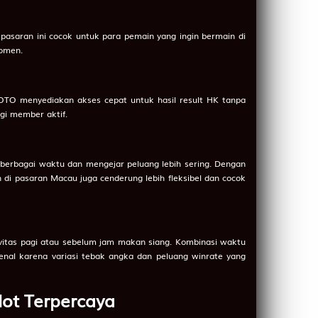
, pasaran ini cocok untuk para pemain yang ingin bermain di
momen.
TOTO menyediakan akses cepat untuk hasil result HK tanpa
agi member aktif.
 berbagai waktu dan mengejar peluang lebih sering. Dengan
di pasaran Macau juga cenderung lebih fleksibel dan cocok
ktivitas pagi atau sebelum jam makan siang. Kombinasi waktu
enal karena variasi tebak angka dan peluang winrate yang
ot Terpercaya