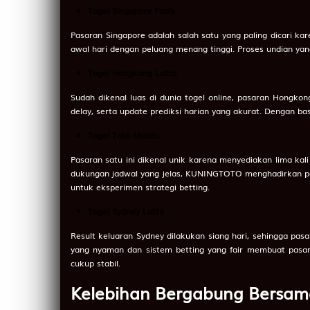
Togel Singapore Pools
Pasaran Singapore adalah salah satu yang paling dicari kar
awal hari dengan peluang menang tinggi. Proses undian yan
Togel Hongkong Lotto
Sudah dikenal luas di dunia togel online, pasaran Hongk
delay, serta update prediksi harian yang akurat. Dengan ba
Togel Toto Macau
Pasaran satu ini dikenal unik karena menyediakan lima ka
dukungan jadwal yang jelas, KUNINGTOTO menghadirkan pasa
untuk eksperimen strategi betting.
Togel Sydney Lotto
Result keluaran Sydney dilakukan siang hari, sehingga pasa
yang nyaman dan sistem betting yang fair membuat pasara
cukup stabil.
Kelebihan Bergabung Bersam