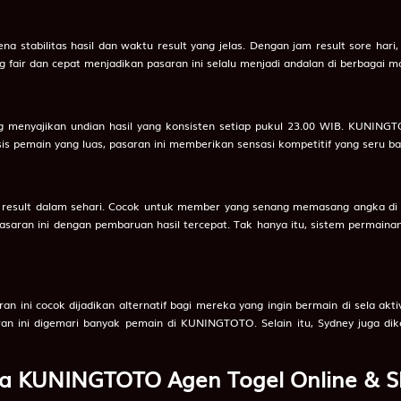
ena stabilitas hasil dan waktu result yang jelas. Dengan jam result sore hari
g fair dan cepat menjadikan pasaran ini selalu menjadi andalan di berbagai 
ong menyajikan undian hasil yang konsisten setiap pukul 23.00 WIB. KUNING
sis pemain yang luas, pasaran ini memberikan sensasi kompetitif yang seru b
li result dalam sehari. Cocok untuk member yang senang memasang angka di
ran ini dengan pembaruan hasil tercepat. Tak hanya itu, sistem permainan 
ran ini cocok dijadikan alternatif bagi mereka yang ingin bermain di sela a
n ini digemari banyak pemain di KUNINGTOTO. Selain itu, Sydney juga dik
a KUNINGTOTO Agen Togel Online & Sl