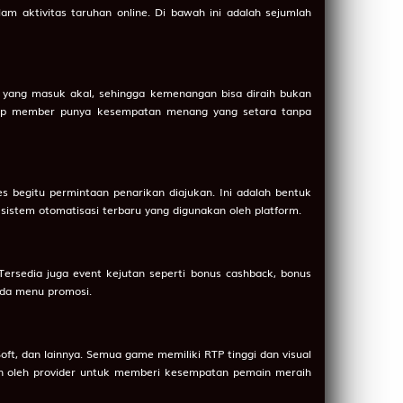
ktivitas taruhan online. Di bawah ini adalah sejumlah
g yang masuk akal, sehingga kemenangan bisa diraih bukan
 setiap member punya kesempatan menang yang setara tanpa
egitu permintaan penarikan diajukan. Ini adalah bentuk
stem otomatisasi terbaru yang digunakan oleh platform.
ersedia juga event kejutan seperti bonus cashback, bonus
ada menu promosi.
ft, dan lainnya. Semua game memiliki RTP tinggi dan visual
an oleh provider untuk memberi kesempatan pemain meraih