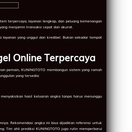
istem terpercaya, layanan lengkap, dan peluang kemenangan
ang menjamin transaksi cepat dan akurat.
 layanan yang unggul dan kredibel. Bukan sekadar tempat
el Online Terpercaya
ebutuhan pemain, KUNINGTOTO membangun sistem yang ramah
unggulan yang tersedia:
ng menyaksikan hasil keluaran angka tanpa harus menunggu
nya. Rekomendasi angka ini bisa dijadikan referensi untuk
ng. Tim ahli prediksi KUNINGTOTO juga rutin memperbarui