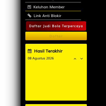
Keluhan Member
Link Anti Blokir
Daftar Judi Bola Terpercaya
Daftar
Hasil Terakhir
08 Agustus 2026
DANANG2
8
2
1
8
HAMBURG2
4
3
9
0
CAMBODIA
4
3
7
2
CAIRO
6
1
1
3